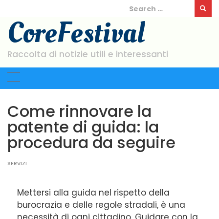
Skip
Search
to
for:
CoreFestival
content
Raccolta di notizie utili e interessanti
Come rinnovare la
patente di guida: la
procedura da seguire
SERVIZI
Mettersi alla guida nel rispetto della
burocrazia e delle regole stradali, è una
necessità di ogni cittadino. Guidare con la