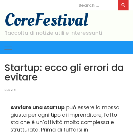
Skip
Search
to
for:
CoreFestival
content
Raccolta di notizie utili e interessanti
Startup: ecco gli errori da
evitare
SERVIZI
Avviare una startup
può essere la mossa
giusta per ogni tipo di imprenditore, fatto
sta che è un’attività molto complessa e
strutturata. Prima di tuffarsi in